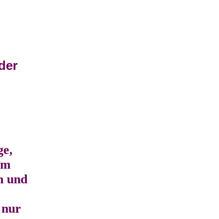
der
.
ge,
um
n und
 nur