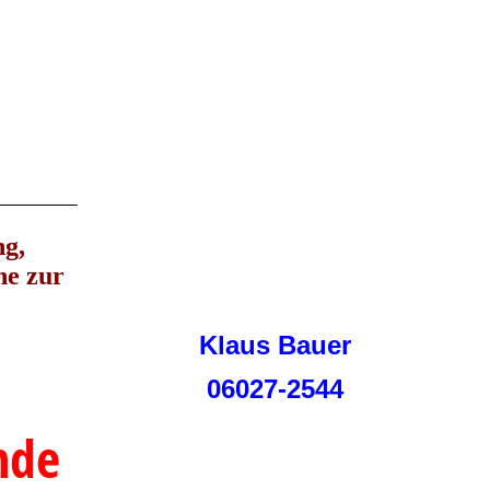
ng,
ne zur
Klaus Bauer
06027-2544
nde