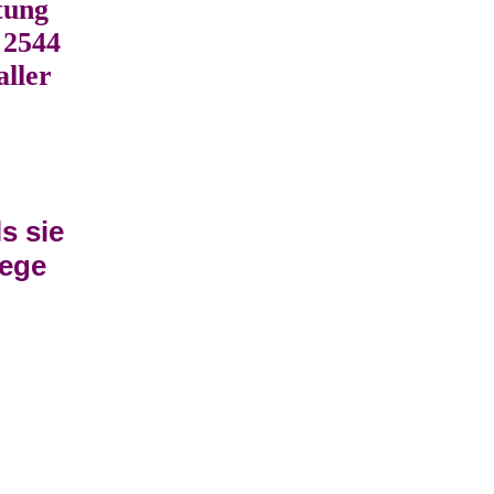
tung
 2544
aller
s sie
lege